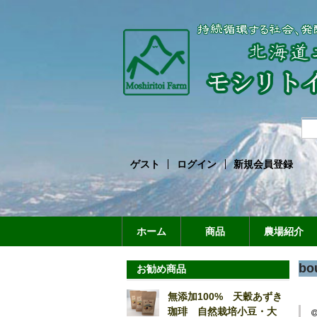
ゲスト
ログイン
新規会員登録
ホーム
商品
農場紹介
bo
お勧め商品
無添加100% 天穀あずき
珈琲 自然栽培小豆・大